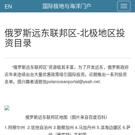
国际极地与海洋门户
EN
Toggl
navig
俄罗斯远东联邦区-北极地区投
资目录
“俄罗斯远东联邦区”资源极其丰富，为了开发远东，俄罗斯政府
近年来连续出台大量优惠政策吸引国际投资。近期推出一系列投资
名单。感兴趣者请致信polaroceanportal@yeah.net.
俄罗斯远东联邦区地图（图片来自百度百科）
1.阿穆尔州 2.犹他自治州 3.勘察加州 4.马加丹州 5.滨海边疆区 6.萨
哈（雅库特）共和国