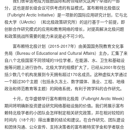
我们很幸运地成为鼓励国际和跨领域研究这两个举措的一部
分，这也是部长级会议可供考虑的有益模式。富布赖特北极倡议
（Fulbright Arctic Initiative）是一项新的国际应用研究计划，它与北
极大学（UArctic）（和北极政策研究所）的运行基于一个前提，即
创新合作研究模式的应用和教育网络的增长，对提高解决北极问题
和政策挑战所需要的能力来说是必不可少的。
富布赖特北极计划（2015-2017年）由美国国务院教育文化事
务局（Bureau of Educational and Cultural Affairs）主办，汇集了来
自八个北极国家不同领域的19位学者，在能源、水、卫生和基础设
施等问题上进行协作。北极大学的规模扩大了，已经从2001年仅包
括少数几个机构发展到今天拥有超过170名成员。这种虚拟大学通过
一个超过30个主题（包括永久冻土、数字媒体、渔业、工程、地缘
政治和师范教育等主题）的网络系统，有利于跨学科的合作研究。
十月，在华盛顿举行富布赖特北极周（Fulbright Arctic Week）
期间将明确新投资建设研究网络基础设施的价值。我们将展示富布
赖特北极学者的小团队会怎样制定相关研究政策，并在相对较短的
时间内（18个月）得出重要的结论和建议。在合作研究、团队建设
和团体沟通、公众宣传、支持决策者的富布赖特奖学金和学者联合