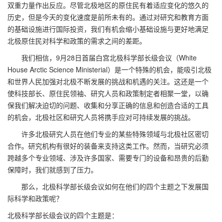
双重力量作出反应。尽管北极地区的原住民有着适应变化的悠久的
历史，但是今天的变化速度是前所未有的。通过对研究和教育方面
的基础设施进行国际投资，我们有机会缩小基础设施与更好地满足
北极原住民对科学和政策的需求之间的差距。
我们相信，9月28日首届白宫北极科学部长级会议（White
House Arctic Science Ministerial）是一个特殊的机会，能吸引北极
和世界人民加强对北极不断发展的挑战和机遇的关注。这还是一个
使科技部长、原住民领袖、研究人员和政策制定者相聚一堂，以确
保我们解决迫切的问题、收集和分享正确的信息和创造合适的工具
的机会，北极社区和研究人员将携手应对可持续发展的挑战。
许多北极研究人员在他们专业的某些特殊领域与北极社区密切
合作。研究机构有很好的装备来支持这类工作。然而，当研究必须
跨越多个专业领域、涉及许多国家、需要专门的设备和昂贵的后勤
保障时，我们就感到了压力。
那么，北极科学部长级会议如何在他们的四个主题之下发展国
际科学和政策呢？
北极科学部长级会议的四个主题是：