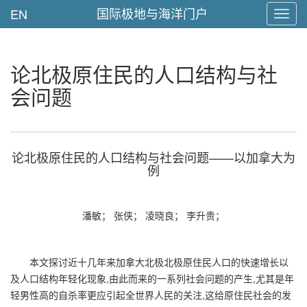
国际极地与海洋门户
EN
Toggl
navig
论北极原住民的人口结构与社
会问题
论北极原住民的人口结构与社会问题——以加拿大为
例
潘敏； 张侠； 凌晓良； 李升贵；
本文探讨近十几年来加拿大北极北极原住民人口的快速增长以
及人口结构年轻化现象,由此而来的一系列社会问题的产生,尤其是年
轻男性高的自杀率更应引起全世界人民的关注,这给原住民社会的发