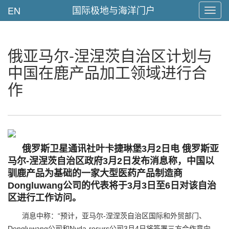
国际极地与海洋门户
EN
Toggl
navig
俄亚马尔-涅涅茨自治区计划与
中国在鹿产品加工领域进行合
作
俄罗斯卫星通讯社叶卡捷琳堡3月2日电 俄罗斯亚
马尔-涅涅茨自治区政府3月2日发布消息称，中国以
驯鹿产品为基础的一家大型医药产品制造商
Dongluwang公司的代表将于3月3日至6日对该自治
区进行工作访问。
消息中称：“预计，亚马尔-涅涅茨自治区国际和外贸部门、
Dongluwang公司和Nyda-resurs公司3月4日将签署三方合作意向