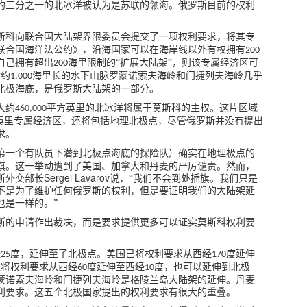
约三分之一的北冰洋被认为是苏联的领海。俄罗斯目前的权利
斯科向联合国大陆架界限委员会提交了一项权利要求，将其专
联合国海洋法公约》，沿海国家可以在海岸线以外有权拥有
200
自己拥有超出
海里限制的“扩展大陆架”，则该专属经济区可
200
大约
海里长的水下山脉罗蒙诺索夫海岭和门捷列夫海岭几乎
1,000
北极海底，是俄罗斯大陆架的一部分。
大约
平方英里的北冰洋将属于莫斯科的主权。这片区域
460,000
英里专属经济区，还将包括地理北极点，尽管俄罗斯并没有提出
求。
第一个有队员下潜到北极点海底的探险队）确实在地理极点的
旗。这一举动遭到了美国、加拿大和丹麦的严厉谴责。然而，
Sergei Lavarov
斯外交部长
说，“我们不会到处插旗。我们只是
不是为了维护任何俄罗斯的权利，但是要证明我们的大陆架延
也是一样的。”
斯的申请作出裁决，而是要求提供更多可以证实莫斯科权利要
经
度，延伸至了北极点。美国已将权利要求从西经
度延伸
25
170
以将权利要求从西经
度延伸至西经
度，也可以延伸到北极
60
10
蒙诺索夫海岭和门捷列夫海岭是格陵兰岛大陆架的延伸。丹麦
利要求。这五个北极国家提出的权利要求有很大的重叠。