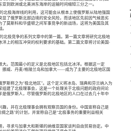
东亚到欧洲或北美洲东海岸的运输时间缩短三分之一。
的北极海岸线的利用，这可能会从根本上使俄罗斯从陆地强国
突显了俄罗斯北部边境的安全风险，而该地区先前因气候恶劣
为了莫斯科和华盛顿之间军事竞争的新战场，这将为美国及其
战。
的北极竞争的系列文章中的第一篇。第一篇文章将研究北极地
冰洋上的相互冲突的权利要求的基础。第二篇文章将讨论美国
-
很大。范围最小的定义是北极地区包括北冰洋。根据这一定
、挪威、丹麦
格陵兰岛和加拿大——成为了主要的北极地区国
/
俄罗斯称之为“极北地区”。这个定义将冰岛、瑞典和芬兰纳入为
家组建了北极理事会，这是一个处理关于北极问题的政府间论
半是俄罗斯人，尽管俄罗斯的北极地区的人口在过去几十年中
兴趣，并在北极理事会拥有观察员国的身份。中国宣称自己是
丝绸之路”的计划，并宣称自己是“北极事务的重要利益相关
用，寻求与加拿大和斯堪的纳维亚国家谈判自由贸易协定。中