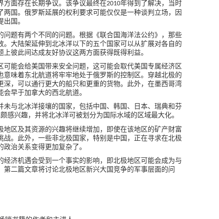
界方面存在长期争议。该争议最终在
年得到了解决，当时
2010
了两国。俄罗斯延展的权利要求可能仅仅是一种谈判立场，因
提出国。
的问题有两个不同的问题。根据《联合国海洋法公约》，那些
放。大陆架延伸到北冰洋以下的五个国家可以从扩展对各自的
题上彼此间达成友好协议这两方面获得既得利益。
区可能会给美国带来安全问题，这可能会取代美国专属经济区
也意味着东北航道将牢牢地处于俄罗斯的控制区。穿越北极的
更深，可以通行更大的船只和更重的货物。此外，在墨西哥湾
能会早于加拿大的西北航道。
并未与北冰洋接壤的国家，包括中国、韩国、日本、瑞典和芬
内颇感兴趣，并将北冰洋可被划分为国际水域的区域最大化。
极地区及其资源的兴趣将继续增加，即使在该地区的矿产财富
挑战。此外，一些非北极国家，特别是中国，正在寻求在北极
的政治关系变得更加复杂了。
的经济机遇会受到一个事实的影响，即北极地区可能会成为与
。第二篇文章将讨论北极地区新兴大国竞争的军事层面的问