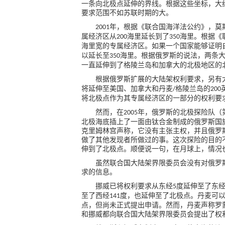
一条向北极点延伸的界线。根据这些坐标，大
要求范围不如苏联时期的大。
年，根据《联合国海洋法公约》，莫
2001
属经济区从
海里延长到了
海里。根据《
200
350
海里宽的专属经济区。如果一个国家能够证明
以延长至
海里。根据俄罗斯的说法，两条
350
一直延伸到了格陵兰岛和加拿大的北极地区的
根据俄罗斯扩展的大陆架权利要求，另有
将延伸至美国、加拿大和丹麦
格陵兰岛的
/
200
将北极点作为其专属经济区的一部分的权利要
然而，在
年，俄罗斯的
北极
探险队（
2005
北极海底插上了一面由钛合金制成的俄罗斯国
克里姆林宫声称，它没有主张主权，并且俄罗
做了其他发现者所做过的事。这次探险的目的
伸到了北极点。顺便说一句，在月球上，情况
虽然联合国大陆架界限委员会没有对俄罗
求的信息。
挪威已将权利要求从东经
度延伸至了东
5
至了西经
度，也延伸至了北极点。丹麦可
141
点，但尚未正式提出申请。然而，丹麦声称罗
和挪威都向联合国大陆架界限委员会提出了权