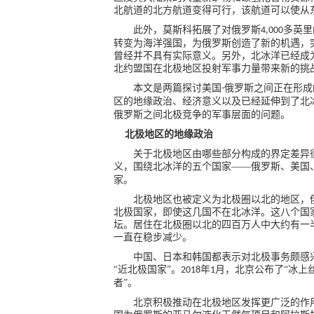
北航道的北方航道变得可行，该航道可以使从
此外，莫斯科拓展了对俄罗斯
多英里
4,000
转变为海洋强国，为俄罗斯创造了新的机遇，
曾经并不具有实际意义。另外，北冰洋已经成
北约盟国在北极地区投射军事力量带来新的挑
本文是两篇探讨美国
俄罗斯之间正在形成
-
区的地缘政治、经济意义以及已经延伸到了北
俄罗斯之间北极竞争的军事层面的问题。
北极地区的地缘政治
关于北极地区由哪些部分构成的界定差异
义，围绕北冰洋的五个国家——俄罗斯、美国
家。
北极地区也被定义为北极圈以北的地区，
北极国家，即使这几国不在北冰洋。这八个国
坛。居住在北极圈以北的四百万人中大约有一
一直在稳步减少。
中国、日本和韩国都表示对北极事务颇感
“近北极国家”。
年
月，北京公布了“冰上
2018
1
者”。
北京积极推动在北极地区发挥更广泛的作