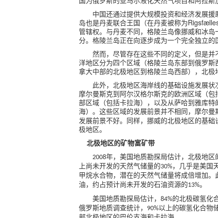
国为俄罗斯的亚马尔液化天然气项目和阿拉斯
中国还通过提供大规模投资和经济发展援
Rigsfælle
岛也是丹麦联合王国（在丹麦被称为
管辖权。与丹麦不同，格陵兰岛像挪威和冰岛
分。格陵兰岛正在向逐步成为一个完全独立的
然而，尽管存在这些不同的定义，但是并
洋地区分为四个区域（格陵兰岛东部到俄罗斯
拿大中部的北极地区到格陵兰岛西部），北极
此外，北极地区海岸线的基础设施发展状
摩尔曼斯克到阿尔汉格尔斯克的欧洲区域（包
部区域（包括卡拉海），以及从萨哈到雅库特
海）。这些区域的发展前景并不相同，摩尔曼
发展前景不好。同样，挪威的北极地区的基础
极地区。
北极地区的矿物富矿带
年，美国地质勘探局估计，北极地区
2008
上尚未开发的天然气储量的
，几乎是美国
30%
甲烷水合物，潜在的天然气储量将成倍增加。
油，约占预计尚未开发的石油资源的
。
13%
美国地质勘探局估计，
的北极碳氢化
84%
俄罗斯地质调查统计，
以上的碳氢化合物
90%
部北极地区的巴伦支海和卡拉海。