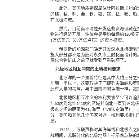
此外，美国地质勘探局估计阿拉斯加州的
的铬、钴、铜、金、铁、铅、镁、锰、镍、铂
在北极海域。
然而，目前尚不清楚开发这些资源储藏在
物进行经济开发，油价会是平均每桶约
美
120
万亿美元（
万亿卢布）的资本投资。
1
69
俄罗斯的能源部门缺乏开发深水北极碳氢
施大部分都不是为应对永久冻土融化而设计的
氢化合物矿床之前早就受到严重破坏了。
北极地区相互冲突的土地权利要求
北冰洋的一个显着特征是其中大约三分之
加到一半以上，这要取决于门捷列夫海岭和罗
还有大量的岛屿。与中国南海的争端一样，裁
北极地区相互冲突的权利要求至少可以追
纬
度
到北纬
度
的区域并向北一直到达北
60
141
极点之间的距离为
海里（
法定海里）。
415
478
分。美国和其他几个国家对这一权利要求提出
道。
年，苏联声称对其海岸线和北极点之
1926
战期间，苏联时代的北极地图上标示着苏联的