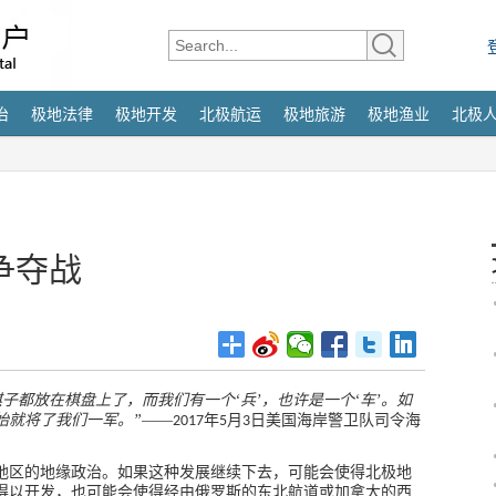
治
极地法律
极地开发
北极航运
极地旅游
极地渔业
北极
争夺战
子都放在棋盘上了，而我们有一个‘兵’，也许是一个‘车’。如
始就将了我们一军。”
——
年
月
日美国海岸警卫队司令海
2017
5
3
地区的地缘政治。如果这种发展继续下去，可能会使得北极地
得以开发，也可能会使得经由俄罗斯的东北航道或加拿大的西