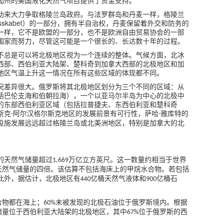
加州的美国液化天然气项目提供了资金支持。
助来大力争取格陵兰岛政府。与法罗群岛和丹麦一样，格陵兰
sskabet
）的一部分，拥有半自治权，丹麦保留着外交和防务的
一样，它不是欧盟的一部分，也不是欧洲自由贸易协会的一部
国家而努力，尽管这可能是一个很长的、长达数十年的过程。
不总是可以将北极地区视为一个连续的整体。气候方面，北冰
西部、西伯利亚大陆架、楚科奇到加拿大西部的北极地区和加
地区气温上升这一情况在所有这些区域的体现都不同。
况差异很大。俄罗斯将其北极地区划分为三个不同的区域：从
括巴伦支海和伯朝拉海），一个以亚马尔半岛为中心的北极中
的东部西伯利亚区域（包括拉普捷夫、东西伯利亚和楚科奇
斯克
阿尔汉格尔斯克地区的发展前景有可行性，萨哈
雅库特的
-
-
设施发展远远超过格陵兰岛或北美洲地区，特别是加拿大的北
的天然气储量超过
万亿立方英尺。这一数量约相当于世界
1,669
天然气储量的四倍。该估算不包括海床上的甲烷水合物。若包括
此外，据估计，北极地区有
亿桶天然气液体和
亿桶石
440
900
合物都在海上；
未被发现的北极石油位于俄罗斯境内。根据
60%
储量位于西伯利亚大陆架的北极地区，其中
位于俄罗斯的西
67%