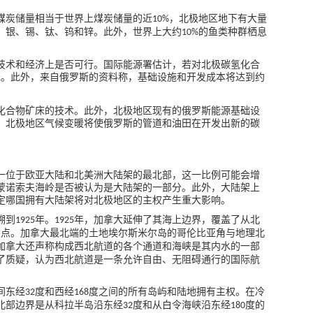
煤炭储量相当于世界上煤炭储量的近
，北极地区地下有大量
10%
、银、锡、钛、钨和锌。此外，世界上大约
的鱼类种群栖息
10%
技术和经济上是否可行。国际能源署估计，若对北极碳氢化合
元。此外，来自俄罗斯的资料称，基础设施和开发成本将达到约
化合物矿床的技术。此外，北极地区现有的俄罗斯能源基础设
。北极地区气候变暖将使俄罗斯的管道和油田在开发出新的碳
一位于欧亚大陆和北美洲大陆架的最北部，这一比例可能会增
蒙诺索夫海岭是否被认为是大陆架的一部分。此外，大陆架上
定哪国拥有大陆架将对北极地区的主权产生重大影响。
溯到
年。
年，加拿大延伸了其海上边界，覆盖了从北
1925
1925
极点。加拿大最北端的土地埃尔斯米尔岛的哥伦比亚角与地理北
加拿大还声称构成西北航道的各个通道和海峡是其内水的一部
了质疑，认为西北航道是一条允许自由、无阻碍通行的国际航
间东经
度
和西经
度
之间的所有岛屿和陆地拥有主权。在冷
32
168
北部边界是从科拉半岛沿东经
度和从白令海峡沿东经
度的
32
180