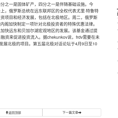
四分之一是固体矿产，四分之一是伴随基础设施。今
·
会上，俄罗斯总统在远东联邦区的全权代表尤里
特鲁特
投资项目和经济发展，包括在北极地区。周二，俄罗斯
令内阁加快制定一项针对北极投资者的特殊优惠法律。
在加快远东和贝加尔湖宏观地区的发展。该基金通过提
chekunkov
frdv
目融资来促进投资流入。据
说，
需要在未
4
9
10
发展北极的项目。第五届北极对话论坛于
月
日至
下一篇文章
返回顶部