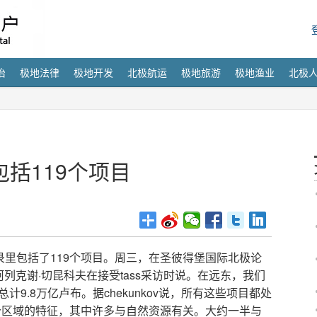
治
极地法律
极地开发
北极航运
极地旅游
极地渔业
北极
括119个项目
119
录里包括了
个项目。周三，在圣彼得堡国际北极论
·
tass
阿列克谢
切昆科夫在接受
采访时说。在远东，我们
9.8
chekunkov
总计
万亿卢布。据
说，所有这些项目都处
个区域的特征，其中许多与自然资源有关。大约一半与