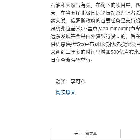
石油和天然气有关。在剩下的项目中，
天，在第五届北极国际论坛副总理记者
纳夫说，俄罗斯政府的首要任务是支持
•
(vladimir putin)
总统弗拉基米尔
普京
命
远东发展基金是由外资银行设立的，旨
(
5%
)
供优惠
每年
卢布
和长期优先投资项
500
来两到三年多的时间里增加
亿卢布来
日在圣彼得堡举行。
翻译：李可心
阅读原文
上一篇文章