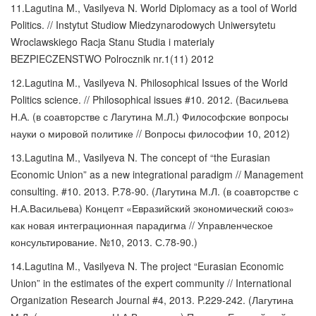
11.Lagutina M., Vasilyeva N. World Diplomacy as a tool of World
Politics. // Instytut Studiow Miedzynarodowych Uniwersytetu
Wroclawskiego Racja Stanu Studia i materialy
BEZPIECZENSTWO Polrocznik nr.1(11) 2012
12.Lagutina M., Vasilyeva N. Philosophical Issues of the World
Politics science. // Philosophical issues #10. 2012. (Васильева
Н.А. (в соавторстве с Лагутина М.Л.) Философские вопросы
науки о мировой политике // Вопросы философии 10, 2012)
13.Lagutina M., Vasilyeva N. The concept of “the Eurasian
Economic Union” as a new integrational paradigm // Management
consulting. #10. 2013. P.78-90. (Лагутина М.Л. (в соавторстве с
Н.А.Васильева) Концепт «Евразийский экономический союз»
как новая интеграционная парадигма // Управленческое
консультирование. №10, 2013. С.78-90.)
14.Lagutina M., Vasilyeva N. The project “Eurasian Economic
Union” in the estimates of the expert community // International
Organization Research Journal #4, 2013. P.229-242. (Лагутина