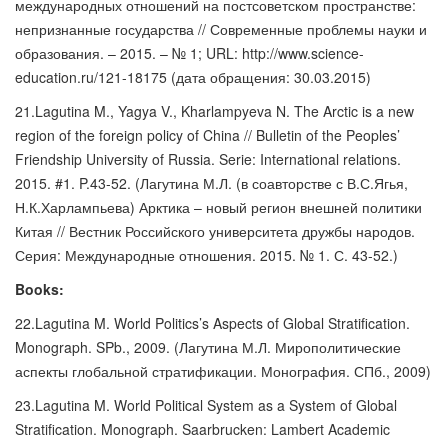
международных отношений на постсоветском пространстве:
непризнанные государства // Современные проблемы науки и
образования. – 2015. – № 1; URL: http://www.science-
education.ru/121-18175 (дата обращения: 30.03.2015)
21.Lagutina M., Yagya V., Kharlampyeva N. The Arctic is a new
region of the foreign policy of China // Bulletin of the Peoples’
Friendship University of Russia. Serie: International relations.
2015. #1. P.43-52. (Лагутина М.Л. (в соавторстве с В.С.Ягья,
Н.К.Харлампьева) Арктика – новый регион внешней политики
Китая // Вестник Российского университета дружбы народов.
Серия: Международные отношения. 2015. № 1. С. 43-52.)
Books:
22.Lagutina M. World Politics’s Aspects of Global Stratification.
Monograph. SPb., 2009. (Лагутина М.Л. Мирополитические
аспекты глобальной стратификации. Монография. СПб., 2009)
23.Lagutina M. World Political System as a System of Global
Stratification. Monograph. Saarbrucken: Lambert Academic