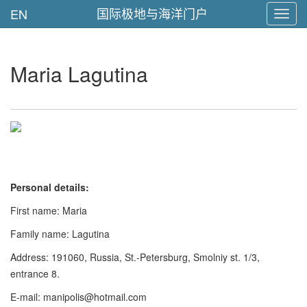
国际极地与海洋门户
EN
Toggl
navig
Maria Lagutina
Personal details:
First name: Maria
Family name: Lagutina
Address: 191060, Russia, St.-Petersburg, Smolniy st. 1/3,
entrance 8.
E-mail: manipolis@hotmail.com