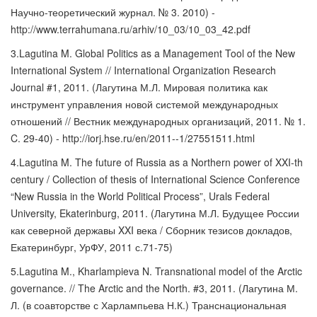
Научно-теоретический журнал. № 3. 2010) -
http://www.terrahumana.ru/arhiv/10_03/10_03_42.pdf
3.Lagutina M. Global Politics as a Management Tool of the New
International System // International Organization Research
Journal #1, 2011. (Лагутина М.Л. Мировая политика как
инструмент управления новой системой международных
отношений // Вестник международных организаций, 2011. № 1.
C. 29-40) - http://iorj.hse.ru/en/2011--1/27551511.html
4.Lagutina M. The future of Russia as a Northern power of XXI-th
century / Collection of thesis of International Science Conference
“New Russia in the World Political Process”, Urals Federal
University, Ekaterinburg, 2011. (Лагутина М.Л. Будущее России
как северной державы XXI века / Сборник тезисов докладов,
Екатеринбург, УрФУ, 2011 с.71-75)
5.Lagutina M., Kharlampieva N. Transnational model of the Arctic
governance. // The Arctic and the North. #3, 2011. (Лагутина М.
Л. (в соавторстве с Харлампьева Н.К.) Транснациональная