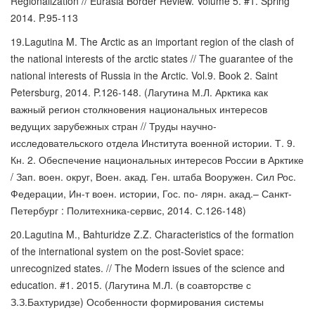
Regionalization // Eurasia Border Review. Volume 5. #1. Spring
2014. P.95-113
19.Lagutina M. The Arctic as an important region of the clash of
the national interests of the arctic states // The guarantee of the
national interests of Russia in the Arctic. Vol.9. Book 2. Saint
Petersburg, 2014. P.126-148. (Лагутина М.Л. Арктика как
важный регион столкновения национальных интересов
ведущих зарубежных стран // Труды научно-
исследовательского отдела Института военной истории. Т. 9.
Кн. 2. Обеспечение национальных интересов России в Арктике
/ Зап. воен. округ, Воен. акад. Ген. штаба Вооружен. Сил Рос.
Федерации, Ин-т воен. истории, Гос. по- лярн. акад.– Санкт-
Петербург : Политехника-сервис, 2014. С.126-148)
20.Lagutina M., Bahturidze Z.Z. Characteristics of the formation
of the international system on the post-Soviet space:
unrecognized states. // The Modern issues of the science and
education. #1. 2015. (Лагутина М.Л. (в соавторстве с
З.З.Бахтуридзе) Особенности формирования системы