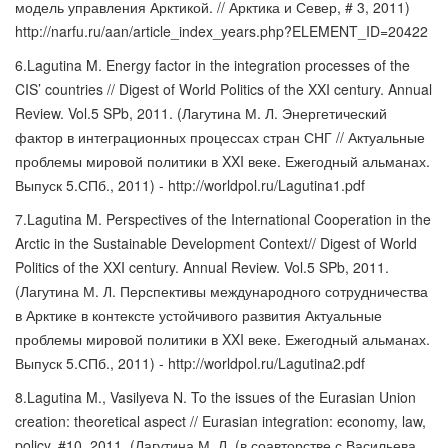
модель управления Арктикой. // Арктика и Север, # 3, 2011)
http://narfu.ru/aan/article_index_years.php?ELEMENT_ID=20422
6.Lagutina M. Energy factor in the integration processes of the
CIS’ countries // Digest of World Politics of the XXI century. Annual
Review. Vol.5 SPb, 2011. (Лагутина М. Л. Энергетический
фактор в интеграционных процессах стран СНГ // Актуальные
проблемы мировой политики в XXI веке. Ежегодный альманах.
Выпуск 5.СПб., 2011) - http://worldpol.ru/Lagutina1.pdf
7.Lagutina M. Perspectives of the International Cooperation in the
Arctic in the Sustainable Development Context// Digest of World
Politics of the XXI century. Annual Review. Vol.5 SPb, 2011.
(Лагутина М. Л. Перспективы международного сотрудничества
в Арктике в контексте устойчивого развития Актуальные
проблемы мировой политики в XXI веке. Ежегодный альманах.
Выпуск 5.СПб., 2011) - http://worldpol.ru/Lagutina2.pdf
8.Lagutina M., Vasilyeva N. To the issues of the Eurasian Union
creation: theoretical aspect // Eurasian integration: economy, law,
policy. #10, 2011. (Лагутина М. Л. (в соавторстве с Васильева