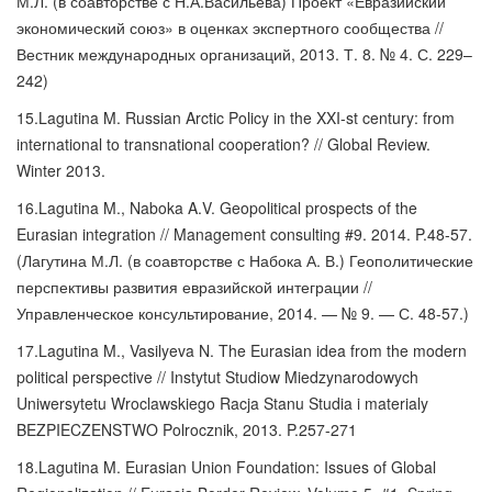
М.Л. (в соавторстве с Н.А.Васильева) Проект «Евразийский
экономический союз» в оценках экспертного сообщества //
Вестник международных организаций, 2013. Т. 8. № 4. С. 229–
242)
15.Lagutina M. Russian Arctic Policy in the XXI-st century: from
international to transnational cooperation? // Global Review.
Winter 2013.
16.Lagutina M., Naboka A.V. Geopolitical prospects of the
Eurasian integration // Management consulting #9. 2014. P.48-57.
(Лагутина М.Л. (в соавторстве с Набока А. В.) Геополитические
перспективы развития евразийской интеграции //
Управленческое консультирование, 2014. — № 9. — С. 48-57.)
17.Lagutina M., Vasilyeva N. The Eurasian idea from the modern
political perspective // Instytut Studiow Miedzynarodowych
Uniwersytetu Wroclawskiego Racja Stanu Studia i materialy
BEZPIECZENSTWO Polrocznik, 2013. P.257-271
18.Lagutina M. Eurasian Union Foundation: Issues of Global