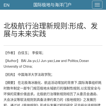
国际极地与海洋门户
EN
Toggl
navig
北极航行治理新规则:形成、发
展与未来实践
【作者】 白佳玉； 李俊瑶；
【Author】 BAI Jia-yu;LI Jun-yao;Law and Politics,Ocean
University of China;
【机构】 中国海洋大学法政学院；
【摘要】 在北极海冰融化、航运活动增加的背景下,国际海事组织耗
时数年制定一部专门规范极地水域航行的强制性规则,以实现安全与
环保的双重价值追求。北极航行治理新规则经历了从委员会通函、
大会决议等软法规则到具备法律约束力的《极地规则》之发展历
程。通过对《极地规则》形成与发展过程的研究,可总结出该规则建