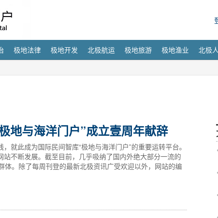
治
极地法律
极地开发
北极航运
极地旅游
极地渔业
北极
“极地与海洋门户”成立壹周年献辞
上线，就此成为国际民间智库“极地与海洋门户”的重要运转平台。
网站不断发展。截至目前，几乎吸纳了国内外绝大部分一流的
者群体。除了每周刊登的最新北极资讯广受欢迎以外，网站的编