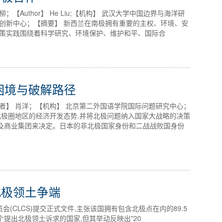
Author】 He Liu;【机构】 武汉大学中国边界与海洋研
创新中心；【摘要】 新西兰在南极拥有重要的主权、环境、安
政策实践围绕着科学研究、环境保护、维护和平、国际合
困境与破解路径
者】 肖洋；【机构】 北京第二外国语学院国际问题研究中心；
北极圈地区的经济开发态势,并将北极问题纳入国家大战略的决策
及商业集团来决定。日本的非北极国家身份和二战战败国身份
北极领土争端
员会(CLCS)提交正式文件,主张该国拥有包含北极点在内的89.5
提出北极领土诉求的国家,但其举动反映出"20