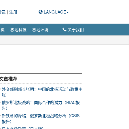
登录
|
注册
LANGUAGE
人类
极地科技
极地环境
关于我们
文章推荐
外交部副部长张明：中国的北极活动与政策主
张
俄罗斯北极战略：国际合作的潜力（RIAC报
告）
新铁幕的降临：俄罗斯北极战略分析（CSIS
报告）
日本北极政策（日文版）