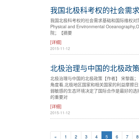
我国北极科考权的社会需
我国北极科考权的社会需求基础和国际维权对策【作者】 赵
Physical and Environmental Oceanogr
院；【摘要
[详细]
2015-11-12
北极治理与中国的北极政
北极治理与中国的北极政策【作者】 宋黎磊；
角度看,北极地区国家和相关国家的利益摩擦日
弱敏感的生态环境决定了国际合作是最好的选
的重要对
[详细]
2015-11-12
«
1
2
3
4
5
6
7
8