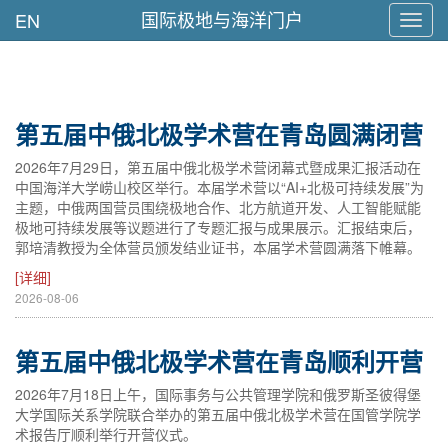
国际极地与海洋门户
EN
Toggl
navig
第五届中俄北极学术营在青岛圆满闭营
2026年7月29日，第五届中俄北极学术营闭幕式暨成果汇报活动在
中国海洋大学崂山校区举行。本届学术营以“AI+北极可持续发展”为
主题，中俄两国营员围绕极地合作、北方航道开发、人工智能赋能
极地可持续发展等议题进行了专题汇报与成果展示。汇报结束后，
郭培清教授为全体营员颁发结业证书，本届学术营圆满落下帷幕。
[详细]
2026-08-06
第五届中俄北极学术营在青岛顺利开营
2026年7月18日上午，国际事务与公共管理学院和俄罗斯圣彼得堡
大学国际关系学院联合举办的第五届中俄北极学术营在国管学院学
术报告厅顺利举行开营仪式。