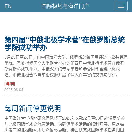
国际极地与海洋门户
EN
Toggl
navig
第四届“中俄北极学术营”在俄罗斯总统
学院成功举办
5月23日至26日，由中国海洋大学、俄罗斯总统国民经济与公共管理
学院、圣彼得堡国立大学联合举办的第四届中俄北极学术营在俄罗
斯莫斯科成功举办。中俄双方的专家学者和参营同学围绕北极政
治、中俄北极合作等前沿议题开展了深入而丰富的交流与研讨。
[详细]
2025-06-05
每周新闻停更说明
中国海洋大学极地研究团队将于2025年5月22日至30日赴俄罗斯参
加北极国际学术交流营活动。为确保学术活动的顺利开展，原定每
周发布的北极新闻版块将暂停更新。待团队完成国际学术任务归国