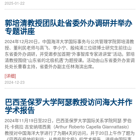
2025-01-22
郭培清教授团队赴省委外办调研并举办
专题讲座
2024年12月20日，中国海洋大学国际事务与公共管理学院郭培清教
授、董利民老师与高飞、李小宁、殷纯浠三位硕博士研究生前往山
东省委外办调研，并受邀参加首期“外事智库专家进讲堂”活动。郭培
清教授围绕“山东省的北极机遇”为题授课。活动由山东省委外办宣调
处处长曹春主持，省委外办副主任林海滨出席。
[详细]
2024-12-23
巴西圣保罗大学阿瑟教授访问海大并作
学术报告
2024年11月19日至22日，巴西圣保罗大学国际关系学院阿瑟·罗伯
托·卡佩拉·吉安纳塔西奥（Arthur Roberto Capella Giannattasio）
教授对中国海洋大学进行了为期4天的访问，并于20日上午作了题为
《巴西在极地的利益：从南极到北极》的学术报告。讲座由国际事