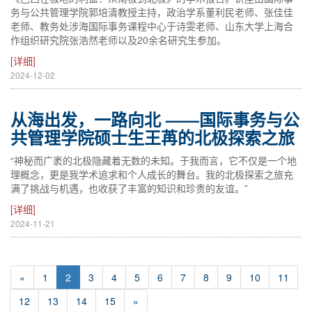
务与公共管理学院郭培清教授主持，政治学系董利民老师、张佳佳
老师、教务处涉海国际事务课程中心于诗雯老师、山东大学上海合
作组织研究院张浩然老师以及20余名研究生参加。
[详细]
2024-12-02
从海出发，一路向北 ——国际事务与公
共管理学院硕士生王苒的北极探索之旅
“神秘而广袤的北极隐藏着无数的未知。于我而言，它不仅是一个地
理概念，更是我学术追求和个人成长的舞台。我的北极探索之旅充
满了挑战与机遇，也收获了丰富的知识和珍贵的友谊。”
[详细]
2024-11-21
«
1
2
3
4
5
6
7
8
9
10
11
12
13
14
15
»