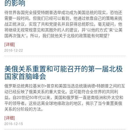
的影响
待世界各国完全接受特朗普选举成功成为美国总统的现实，恐怕还
需要一段时间。但我们已经可以看到，他通过依靠自己的策略来挑
战正统决议，实现了共和党提名并且获得总统职位。毫无疑问，他
将继续无视常规意见和其圈外的人的建议，并“以他的方式”来“让美
国再次强大”。所以，我们就他关于北极的政策能有何期望？
[详细]
2016-12-22
美俄关系重置和可能召开的第一届北极
国家首脑峰会
俄罗斯总统弗拉基米尔•普京和美国当选总统唐纳德•特朗普之间的互
动已经反映了俄美关系的重大变化。这可能符合全世界的共同利
益。自20世纪50年代以来，美国和俄罗斯一直是南极洲和外太空和
平的领导者。这些远离全球地缘政治的地区，揭示了当今重置美俄
关系的分阶段的方法。
[详细]
2016-12-15