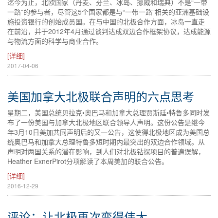
迄今为止，北欧国家（丹麦、芬兰、冰岛、挪威和瑞典）不是“一带
一路”的参与者，尽管这5个国家都是与“一带一路”相关的亚洲基础设
施投资银行的创始成员国。在与中国的北极合作方面，冰岛一直走
在前沿，并于2012年4月通过谈判达成双边合作框架协议，达成能源
与物流方面的科学与商业合作。
[详细]
2017-04-06
美国加拿大北极联合声明的六点思考
星期二，美国总统贝拉克•奥巴马和加拿大总理贾斯廷•特鲁多同时发
布了一份美国与加拿大北极地区联合领导人声明。这份公告是继今
年3月10日美加共同声明后的又一公告，这使得北极地区成为美国总
统奥巴马和加拿大总理特鲁多短时期内最突出的双边合作领域。从
声明对两国关系的潜在影响，到人们对北极钻探项目的普遍误解，
Heather ExnerPirot分项解读了本周美加的联合公告。
[详细]
2016-12-29
评论：让北极再次变得伟大