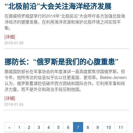
“北极前沿”大会关注海洋经济发展
在挪威特罗姆瑟举行的2019年“北极前沿”大会呼吁各方加强北极海
洋经济的健康发展，在利用海洋资源和保护北极环境之间实现平
衡。
[详细]
2019-01-29
挪防长：“俄罗斯是我们的心腹重患”
挪威国防部长在军事协会的年度演讲一直高度聚焦邻国俄罗斯。但
今年，他所传达的信息似乎比以往更直接、更坦率。Bakke-Jensen
认为，俄罗斯蓄谋贬低破坏西方团结和国际合作。它利用军事和经
济力量，而不是外交和政治手段压制他国。
[详细]
2019-01-24
«
1
2
3
4
5
6
7
8
9
10
11