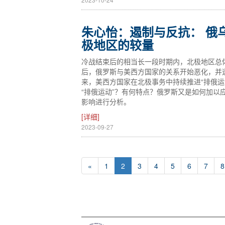
朱心怡：遏制与反抗： 俄
极地区的较量
冷战结束后的相当长一段时期内，北极地区总体
后，俄罗斯与美西方国家的关系开始恶化，并逐
来，美西方国家在北极事务中持续推进“排俄
“排俄运动”？有何特点？俄罗斯又是如何加
影响进行分析。
[详细]
2023-09-27
«
1
2
3
4
5
6
7
8