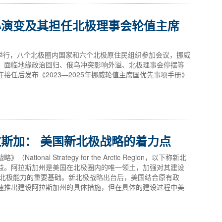
心演变及其担任北极理事会轮值主席
月举行，八个北极圈内国家和六个北极原住民组织参加会议，挪威
。面临地缘政治回归、俄乌冲突影响外溢、北极理事会停摆等
接任后发布《2023—2025年挪威轮值主席国优先事项手册》
斯加： 美国新北极战略的着力点
onal Strategy for the Arctic Region，以下称新北
益。阿拉斯加州是美国在北极圈内的唯一领土，加强对其建设
升北极能力的重要基础。新北极战略出台后，美国结合原有政
速推出建设阿拉斯加州的具体措施，但在具体的建设过程中美