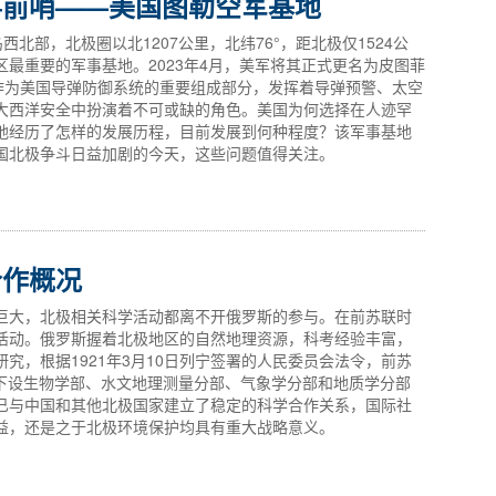
事前哨——美国图勒空军基地
陵兰岛西北部，北极圈以北1207公里，北纬76°，距北极仅1524公
最重要的军事基地。2023年4月，美军将其正式更名为皮图菲
e）。该基地作为美国导弹防御系统的重要组成部分，发挥着导弹预警、太空
大西洋安全中扮演着不可或缺的角色。美国为何选择在人迹罕
地经历了怎样的发展历程，目前发展到何种程度？该军事基地
国北极争斗日益加剧的今天，这些问题值得关注。
合作概况
巨大，北极相关科学活动都离不开俄罗斯的参与。在前苏联时
活动。俄罗斯握着北极地区的自然地理资源，科考经验丰富，
究，根据1921年3月10日列宁签署的人民委员会法令，前苏
），下设生物学部、水文地理测量分部、气象学分部和地质学分部
已与中国和其他北极国家建立了稳定的科学合作关系，国际社
益，还是之于北极环境保护均具有重大战略意义。