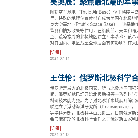
吴奥辰：聚焦最北端的军
图勒空军基地（Thule Air Base）位于格
里，特殊的地理位置使得它成为美国在北极地区
克太空基地（Pituffik Space Bas
监测和情报收集等作用，在格陵兰、美国和跨
至、荒凉寒冷的北极地区建立军事基地？该基
对其国内、地区乃至全球层面有何影响？在大
[详细]
2024-07-14
王佳怡：俄罗斯北极科学
俄罗斯是最大的北极国家，所占北极地区面积
期，俄罗斯就已经开始北极勘探等一系列科学
科研技术能力强。为了对北冰洋水域展开综合研
联建立了浮动海洋研究所（Плавморнин
等学科分部，北极科学由此诞生。目前俄罗斯
会与俄罗斯的北极科学合作之于俄罗斯国家利
[详细]
2024-07-12