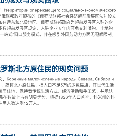
рии опережающего социально-экономического
据2014年俄联邦政府颁布的《俄罗斯联邦社会经济超前发展区法》设立
布在远东和北极地区。俄罗斯联邦政府为超前发展区入驻的企
多数超前发展区规定，入驻企业五年内可免交利润税、土地税
“一站式”窗口服务模式，并在吸引外国劳动力方面无配额限制。
俄罗斯北方原住民的现实问题
е малочисленные народы Севера, Сибири и
Федерации），简称北方原住民，指人口不足5万的少数民族，其世代生活
统居住地，保持着传统生活方式、经济活动和手工艺，并承认
民在数量上占有明显优势，根据1926年人口普查，科米州的科
住民人数达到12万人。