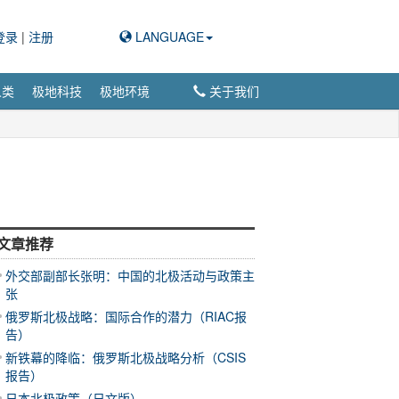
登录
|
注册
LANGUAGE
人类
极地科技
极地环境
关于我们
文章推荐
外交部副部长张明：中国的北极活动与政策主
张
俄罗斯北极战略：国际合作的潜力（RIAC报
告）
新铁幕的降临：俄罗斯北极战略分析（CSIS
报告）
日本北极政策（日文版）