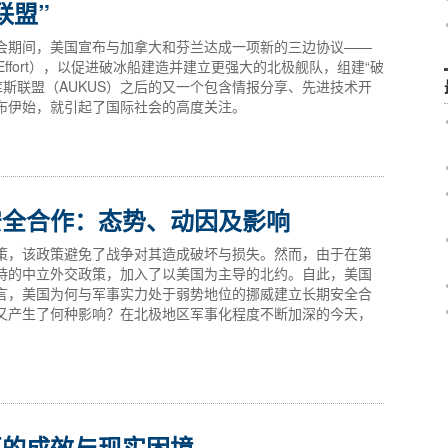
联盟”
约峰会期间，美国宣布与加拿大和芬兰达成一项新的三边协议——
ration Effort），以促进破冰船建造并建立更强大的北极舰队，组建“破
库斯联盟（AUKUS）之后的又一个包含情报分享、先进技术开
布伊始，就引起了国际社会的高度关注。
安全合作：态势、动因及影响
策，该政策避免了战争对其造成破坏与损失。然而，由于在第
持的中立外交政策，加入了以美国为主导的北约。自此，美国
言，美国为何与军事实力处于弱势地位的挪威建立长期安全合
又产生了何种影响？在北极地区军事化程度不断加深的今天，
区的成效与现实困境